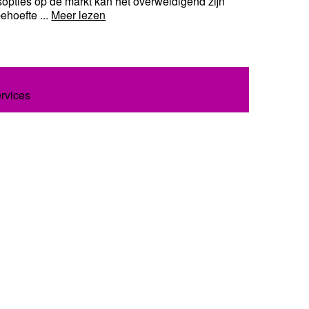
sopties op de markt kan het overweldigend zijn
ehoefte ...
Meer lezen
ervices