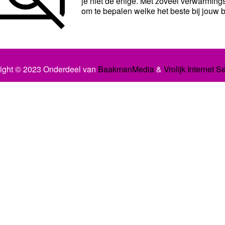
je niet de enige. Met zoveel verwarming
om te bepalen welke het beste bij jouw b
ight © 2023 Onderdeel van
BaakmanMedia
&
Vrolijk Internet S